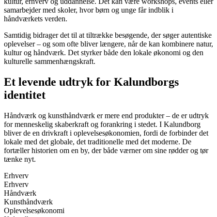
kultur, erhverv og uddannelse. Det kan være workshops, events eller
samarbejder med skoler, hvor børn og unge får indblik i
håndværkets verden.
Samtidig bidrager det til at tiltrække besøgende, der søger autentiske
oplevelser – og som ofte bliver længere, når de kan kombinere natur,
kultur og håndværk. Det styrker både den lokale økonomi og den
kulturelle sammenhængskraft.
Et levende udtryk for Kalundborgs
identitet
Håndværk og kunsthåndværk er mere end produkter – de er udtryk
for menneskelig skaberkraft og forankring i stedet. I Kalundborg
bliver de en drivkraft i oplevelsesøkonomien, fordi de forbinder det
lokale med det globale, det traditionelle med det moderne. De
fortæller historien om en by, der både værner om sine rødder og tør
tænke nyt.
Erhverv
Erhverv
Håndværk
Kunsthåndværk
Oplevelsesøkonomi