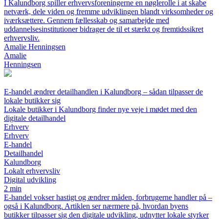
I Kalundborg spiller erhvervsforeningerne en nøglerolle i at skabe
netværk, dele viden og fremme udviklingen blandt virksomheder og
iværksættere. Gennem fællesskab og samarbejde med
uddannelsesinstitutioner bidrager de til et stærkt og fremtidssikret
erhvervsliv.
Amalie Henningsen
Amalie
Henningsen
E-handel ændrer detailhandlen i Kalundborg – sådan tilpasser de
lokale butikker sig
Lokale butikker i Kalundborg finder nye veje i mødet med den
digitale detailhandel
Erhverv
Erhverv
E-handel
Detailhandel
Kalundborg
Lokalt erhvervsliv
Digital udvikling
2 min
E-handel vokser hastigt og ændrer måden, forbrugerne handler på –
også i Kalundborg. Artiklen ser nærmere på, hvordan byens
butikker tilpasser sig den digitale udvikling, udnytter lokale styrker