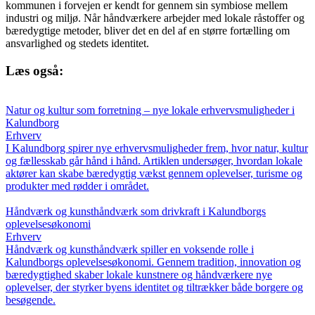
kommunen i forvejen er kendt for gennem sin symbiose mellem
industri og miljø. Når håndværkere arbejder med lokale råstoffer og
bæredygtige metoder, bliver det en del af en større fortælling om
ansvarlighed og stedets identitet.
Læs også:
Natur og kultur som forretning – nye lokale erhvervsmuligheder i
Kalundborg
Erhverv
I Kalundborg spirer nye erhvervsmuligheder frem, hvor natur, kultur
og fællesskab går hånd i hånd. Artiklen undersøger, hvordan lokale
aktører kan skabe bæredygtig vækst gennem oplevelser, turisme og
produkter med rødder i området.
Håndværk og kunsthåndværk som drivkraft i Kalundborgs
oplevelsesøkonomi
Erhverv
Håndværk og kunsthåndværk spiller en voksende rolle i
Kalundborgs oplevelsesøkonomi. Gennem tradition, innovation og
bæredygtighed skaber lokale kunstnere og håndværkere nye
oplevelser, der styrker byens identitet og tiltrækker både borgere og
besøgende.