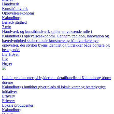
Håndværk
Kunsthåndværk
Oplevelsesøkonomi
Kalundborg
Bæredygtighed
7 min
Håndværk og kunsthåndværk spiller en voksende rolle i
Kalundborgs oplevelsesøkonomi. Gennem tradition, innovation og
bæredygtighed skaber lokale kunstnere og håndværkere nye
oplevelser, der styrker byens identitet og tiltrækker både borgere og
besøgende.
Liv Høyer
Liv
Høyer
Lokale producenter på hylderne – detailhandlen i Kalundborg åbner
dørene
Kalundborgs butikker giver plads til lokale varer og bæredygtige
initiativer
Erhverv
Erhverv
Lokale producenter
Kalundborg