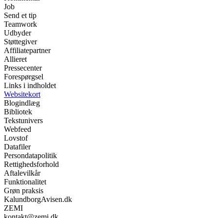
Job
Send et tip
Teamwork
Udbyder
Støttegiver
Affiliatepartner
Allieret
Pressecenter
Forespørgsel
Links i indholdet
Websitekort
Blogindlæg
Bibliotek
Tekstunivers
Webfeed
Lovstof
Datafiler
Persondatapolitik
Rettighedsforhold
Aftalevilkår
Funktionalitet
Grøn praksis
KalundborgAvisen.dk
ZEMI
kontakt@zemi.dk