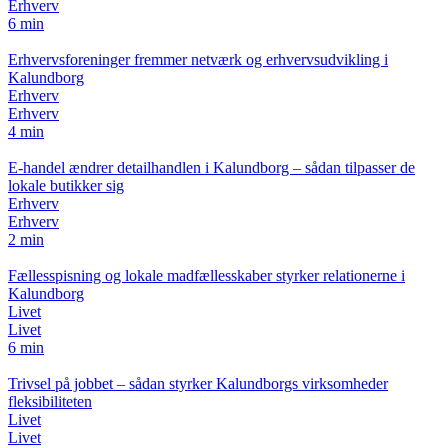
Erhverv
6 min
Erhvervsforeninger fremmer netværk og erhvervsudvikling i
Kalundborg
Erhverv
Erhverv
4 min
E-handel ændrer detailhandlen i Kalundborg – sådan tilpasser de
lokale butikker sig
Erhverv
Erhverv
2 min
Fællesspisning og lokale madfællesskaber styrker relationerne i
Kalundborg
Livet
Livet
6 min
Trivsel på jobbet – sådan styrker Kalundborgs virksomheder
fleksibiliteten
Livet
Livet