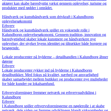
aktører kan skabe bæredygtig vækst gennem oplevelser, turisme og
produkter med rødder i området.
Håndværk og kunsthåndværk som drivkraft i Kalundborgs
oplevelsesøkonomi
Erhverv
Håndværk og kunsthåndværk spiller en voksende rolle i
Kalundborgs oplevelsesøkonomi. Gennem tradition, innovation og
bæredygtighed skaber lokale kunstnere og håndværkere nye
oplevelser, der styrker byens identitet og tiltrækker både borgere og
besøgende.
Lokale producenter på hylderne – detailhandlen i Kalundborg åbner
dørene
Erhverv
Lokale producenter rykker ind på hylderne i Kalundborgs
detailbutikker. Med fokus på kvalitet, nærhed og ansvarlighed
skaber samarbejdet mellem butikker og producenter nye muligheder
for både kunder og lokalsamfund.
Erhvervsforeninger fremmer netværk og erhvervsudvikling i
Kalundborg
Erhverv
I Kalundborg spiller erhvervsforeningerne en nøglerolle i at skabe
netværk, dele viden og fremme udviklingen blandt virksomheder og