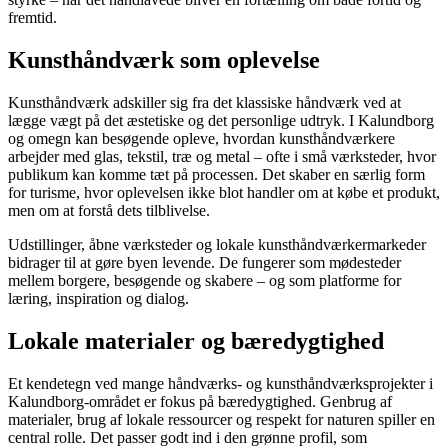
fremtid.
Kunsthåndværk som oplevelse
Kunsthåndværk adskiller sig fra det klassiske håndværk ved at
lægge vægt på det æstetiske og det personlige udtryk. I Kalundborg
og omegn kan besøgende opleve, hvordan kunsthåndværkere
arbejder med glas, tekstil, træ og metal – ofte i små værksteder, hvor
publikum kan komme tæt på processen. Det skaber en særlig form
for turisme, hvor oplevelsen ikke blot handler om at købe et produkt,
men om at forstå dets tilblivelse.
Udstillinger, åbne værksteder og lokale kunsthåndværkermarkeder
bidrager til at gøre byen levende. De fungerer som mødesteder
mellem borgere, besøgende og skabere – og som platforme for
læring, inspiration og dialog.
Lokale materialer og bæredygtighed
Et kendetegn ved mange håndværks- og kunsthåndværksprojekter i
Kalundborg-området er fokus på bæredygtighed. Genbrug af
materialer, brug af lokale ressourcer og respekt for naturen spiller en
central rolle. Det passer godt ind i den grønne profil, som