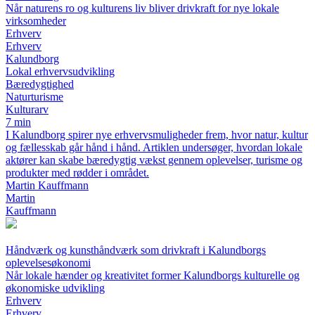
Når naturens ro og kulturens liv bliver drivkraft for nye lokale
virksomheder
Erhverv
Erhverv
Kalundborg
Lokal erhvervsudvikling
Bæredygtighed
Naturturisme
Kulturarv
7 min
I Kalundborg spirer nye erhvervsmuligheder frem, hvor natur, kultur
og fællesskab går hånd i hånd. Artiklen undersøger, hvordan lokale
aktører kan skabe bæredygtig vækst gennem oplevelser, turisme og
produkter med rødder i området.
Martin Kauffmann
Martin
Kauffmann
Håndværk og kunsthåndværk som drivkraft i Kalundborgs
oplevelsesøkonomi
Når lokale hænder og kreativitet former Kalundborgs kulturelle og
økonomiske udvikling
Erhverv
Erhverv