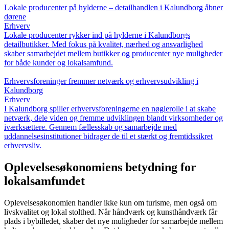
Lokale producenter på hylderne – detailhandlen i Kalundborg åbner
dørene
Erhverv
Lokale producenter rykker ind på hylderne i Kalundborgs
detailbutikker. Med fokus på kvalitet, nærhed og ansvarlighed
skaber samarbejdet mellem butikker og producenter nye muligheder
for både kunder og lokalsamfund.
Erhvervsforeninger fremmer netværk og erhvervsudvikling i
Kalundborg
Erhverv
I Kalundborg spiller erhvervsforeningerne en nøglerolle i at skabe
netværk, dele viden og fremme udviklingen blandt virksomheder og
iværksættere. Gennem fællesskab og samarbejde med
uddannelsesinstitutioner bidrager de til et stærkt og fremtidssikret
erhvervsliv.
Oplevelsesøkonomiens betydning for
lokalsamfundet
Oplevelsesøkonomien handler ikke kun om turisme, men også om
livskvalitet og lokal stolthed. Når håndværk og kunsthåndværk får
plads i bybilledet, skaber det nye muligheder for samarbejde mellem