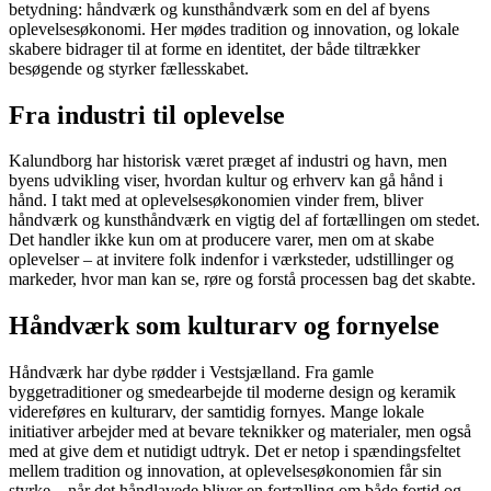
betydning: håndværk og kunsthåndværk som en del af byens
oplevelsesøkonomi. Her mødes tradition og innovation, og lokale
skabere bidrager til at forme en identitet, der både tiltrækker
besøgende og styrker fællesskabet.
Fra industri til oplevelse
Kalundborg har historisk været præget af industri og havn, men
byens udvikling viser, hvordan kultur og erhverv kan gå hånd i
hånd. I takt med at oplevelsesøkonomien vinder frem, bliver
håndværk og kunsthåndværk en vigtig del af fortællingen om stedet.
Det handler ikke kun om at producere varer, men om at skabe
oplevelser – at invitere folk indenfor i værksteder, udstillinger og
markeder, hvor man kan se, røre og forstå processen bag det skabte.
Håndværk som kulturarv og fornyelse
Håndværk har dybe rødder i Vestsjælland. Fra gamle
byggetraditioner og smedearbejde til moderne design og keramik
videreføres en kulturarv, der samtidig fornyes. Mange lokale
initiativer arbejder med at bevare teknikker og materialer, men også
med at give dem et nutidigt udtryk. Det er netop i spændingsfeltet
mellem tradition og innovation, at oplevelsesøkonomien får sin
styrke – når det håndlavede bliver en fortælling om både fortid og