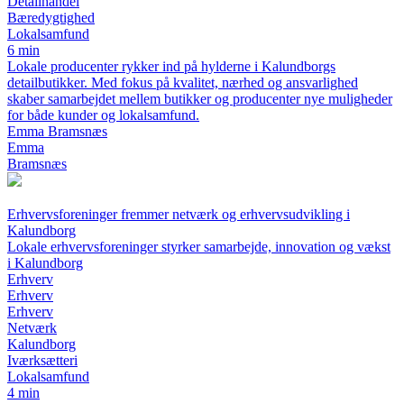
Detailhandel
Bæredygtighed
Lokalsamfund
6 min
Lokale producenter rykker ind på hylderne i Kalundborgs
detailbutikker. Med fokus på kvalitet, nærhed og ansvarlighed
skaber samarbejdet mellem butikker og producenter nye muligheder
for både kunder og lokalsamfund.
Emma Bramsnæs
Emma
Bramsnæs
Erhvervsforeninger fremmer netværk og erhvervsudvikling i
Kalundborg
Lokale erhvervsforeninger styrker samarbejde, innovation og vækst
i Kalundborg
Erhverv
Erhverv
Erhverv
Netværk
Kalundborg
Iværksætteri
Lokalsamfund
4 min