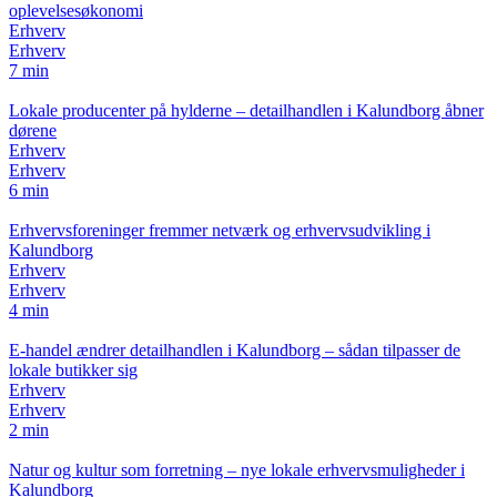
oplevelsesøkonomi
Erhverv
Erhverv
7 min
Lokale producenter på hylderne – detailhandlen i Kalundborg åbner
dørene
Erhverv
Erhverv
6 min
Erhvervsforeninger fremmer netværk og erhvervsudvikling i
Kalundborg
Erhverv
Erhverv
4 min
E-handel ændrer detailhandlen i Kalundborg – sådan tilpasser de
lokale butikker sig
Erhverv
Erhverv
2 min
Natur og kultur som forretning – nye lokale erhvervsmuligheder i
Kalundborg