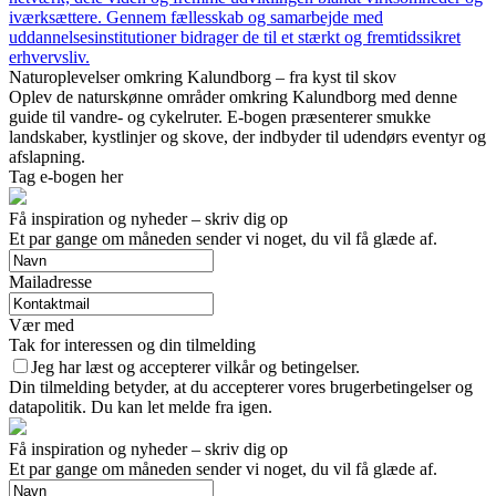
iværksættere. Gennem fællesskab og samarbejde med
uddannelsesinstitutioner bidrager de til et stærkt og fremtidssikret
erhvervsliv.
Naturoplevelser omkring Kalundborg – fra kyst til skov
Oplev de naturskønne områder omkring Kalundborg med denne
guide til vandre- og cykelruter. E-bogen præsenterer smukke
landskaber, kystlinjer og skove, der indbyder til udendørs eventyr og
afslapning.
Tag e-bogen her
Få inspiration og nyheder – skriv dig op
Et par gange om måneden sender vi noget, du vil få glæde af.
Mailadresse
Vær med
Tak for interessen og din tilmelding
Jeg har læst og accepterer vilkår og betingelser.
Din tilmelding betyder, at du accepterer vores brugerbetingelser og
datapolitik. Du kan let melde fra igen.
Få inspiration og nyheder – skriv dig op
Et par gange om måneden sender vi noget, du vil få glæde af.