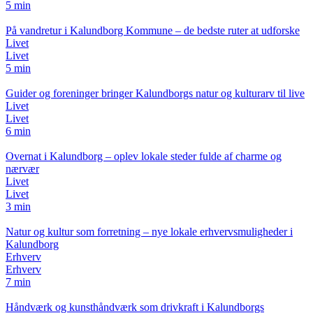
5 min
På vandretur i Kalundborg Kommune – de bedste ruter at udforske
Livet
Livet
5 min
Guider og foreninger bringer Kalundborgs natur og kulturarv til live
Livet
Livet
6 min
Overnat i Kalundborg – oplev lokale steder fulde af charme og
nærvær
Livet
Livet
3 min
Natur og kultur som forretning – nye lokale erhvervsmuligheder i
Kalundborg
Erhverv
Erhverv
7 min
Håndværk og kunsthåndværk som drivkraft i Kalundborgs