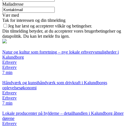
Mailadresse
Vær med
Tak for interessen og din tilmelding
Jeg har læst og accepterer vilkår og betingelser.
Din tilmelding betyder, at du accepterer vores brugerbetingelser og
datapolitik. Du kan let melde fra igen.
Natur og kultur som forretning – nye lokale erhvervsmuligheder i
Kalundborg
Erhverv
Erhverv
7 min
Håndværk og kunsthåndværk som drivkraft i Kalundborgs
oplevelsesøkonomi
Erhverv
Erhverv
7 min
Lokale producenter på hylderne – detailhandlen i Kalundborg åbner
dørene
Erhverv