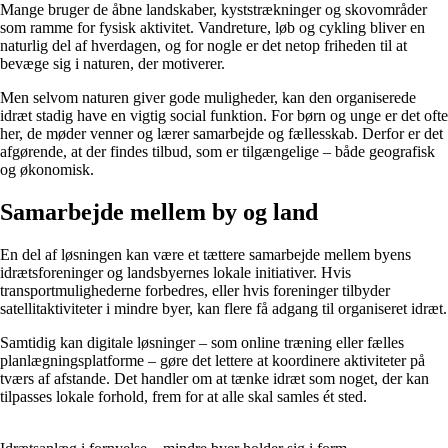
Mange bruger de åbne landskaber, kyststrækninger og skovområder
som ramme for fysisk aktivitet. Vandreture, løb og cykling bliver en
naturlig del af hverdagen, og for nogle er det netop friheden til at
bevæge sig i naturen, der motiverer.
Men selvom naturen giver gode muligheder, kan den organiserede
idræt stadig have en vigtig social funktion. For børn og unge er det ofte
her, de møder venner og lærer samarbejde og fællesskab. Derfor er det
afgørende, at der findes tilbud, som er tilgængelige – både geografisk
og økonomisk.
Samarbejde mellem by og land
En del af løsningen kan være et tættere samarbejde mellem byens
idrætsforeninger og landsbyernes lokale initiativer. Hvis
transportmulighederne forbedres, eller hvis foreninger tilbyder
satellitaktiviteter i mindre byer, kan flere få adgang til organiseret idræt.
Samtidig kan digitale løsninger – som online træning eller fælles
planlægningsplatforme – gøre det lettere at koordinere aktiviteter på
tværs af afstande. Det handler om at tænke idræt som noget, der kan
tilpasses lokale forhold, frem for at alle skal samles ét sted.