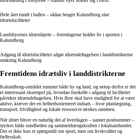
Idrætsanlæg i fornyelse – mindre byer holder sig i form
Hele året rundt i hallen – sådan bruger Kalundborg sine
idrætsfaciliteter
Landsbyernes idrætshjerte – foreningerne holder liv i sporten i
Kalundborg
Adgang til idrætsfaciliteter afgør idrætsdeltagelsen i landdistrikterne
omkring Kalundborg
Fremtidens idrætsliv i landdistrikterne
Kalundborg-området rummer både by og land, og netop derfor er det
et interessant eksempel på, hvordan forskelle i adgang til faciliteter
påvirker idrætsdeltagelsen. Hvis flere skal have mulighed for at være
aktive, kræver det en helhedsorienteret indsats – hvor planlægning,
transport, frivillighed og lokale ressourcer tænkes sammen.
Når idræt bliver en naturlig del af hverdagen – uanset postnummer –
styrkes både sundheden og sammenhængskraften i lokalsamfundet.
Det er ikke kun et spørgsmål om sport, men om livskvalitet og
fællesskab.