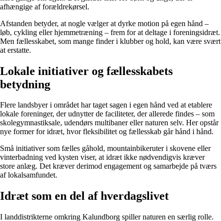
afhængige af forældrekørsel.
Afstanden betyder, at nogle vælger at dyrke motion på egen hånd –
løb, cykling eller hjemmetræning – frem for at deltage i foreningsidræt.
Men fællesskabet, som mange finder i klubber og hold, kan være svært
at erstatte.
Lokale initiativer og fællesskabets
betydning
Flere landsbyer i området har taget sagen i egen hånd ved at etablere
lokale foreninger, der udnytter de faciliteter, der allerede findes – som
skolegymnastiksale, udendørs multibaner eller naturen selv. Her opstår
nye former for idræt, hvor fleksibilitet og fællesskab går hånd i hånd.
Små initiativer som fælles gåhold, mountainbikeruter i skovene eller
vinterbadning ved kysten viser, at idræt ikke nødvendigvis kræver
store anlæg. Det kræver derimod engagement og samarbejde på tværs
af lokalsamfundet.
Idræt som en del af hverdagslivet
I landdistrikterne omkring Kalundborg spiller naturen en særlig rolle.