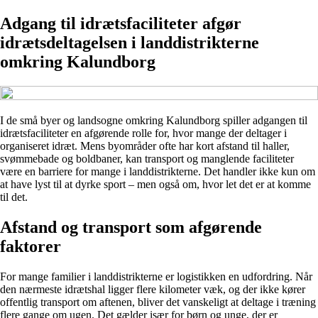
Adgang til idrætsfaciliteter afgør
idrætsdeltagelsen i landdistrikterne
omkring Kalundborg
I de små byer og landsogne omkring Kalundborg spiller adgangen til
idrætsfaciliteter en afgørende rolle for, hvor mange der deltager i
organiseret idræt. Mens byområder ofte har kort afstand til haller,
svømmebade og boldbaner, kan transport og manglende faciliteter
være en barriere for mange i landdistrikterne. Det handler ikke kun om
at have lyst til at dyrke sport – men også om, hvor let det er at komme
til det.
Afstand og transport som afgørende
faktorer
For mange familier i landdistrikterne er logistikken en udfordring. Når
den nærmeste idrætshal ligger flere kilometer væk, og der ikke kører
offentlig transport om aftenen, bliver det vanskeligt at deltage i træning
flere gange om ugen. Det gælder især for børn og unge, der er