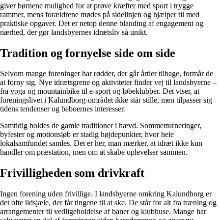
giver børnene mulighed for at prøve kræfter med sport i trygge
rammer, mens forældrene mødes på sidelinjen og hjælper til med
praktiske opgaver. Det er netop denne blanding af engagement og
nærhed, der gør landsbyernes idrætsliv så unikt.
Tradition og fornyelse side om side
Selvom mange foreninger har rødder, der går årtier tilbage, formår de
at forny sig. Nye idrætsgrene og aktiviteter finder vej til landsbyerne –
fra yoga og mountainbike til e-sport og løbeklubber. Det viser, at
foreningslivet i Kalundborg-området ikke står stille, men tilpasser sig
tidens tendenser og beboernes interesser.
Samtidig holdes de gamle traditioner i hævd. Sommerturneringer,
byfester og motionsløb er stadig højdepunkter, hvor hele
lokalsamfundet samles. Det er her, man mærker, at idræt ikke kun
handler om præstation, men om at skabe oplevelser sammen.
Frivilligheden som drivkraft
Ingen forening uden frivillige. I landsbyerne omkring Kalundborg er
det ofte ildsjæle, der får tingene til at ske. De står for alt fra træning og
arrangementer til vedligeholdelse af baner og klubhuse. Mange har