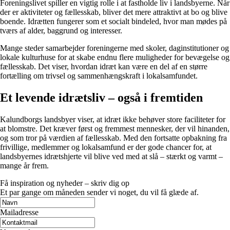
Foreningslivet spiller en vigtig rolle i at fastholde liv i landsbyerne. Når
der er aktiviteter og fællesskab, bliver det mere attraktivt at bo og blive
boende. Idrætten fungerer som et socialt bindeled, hvor man mødes på
tværs af alder, baggrund og interesser.
Mange steder samarbejder foreningerne med skoler, daginstitutioner og
lokale kulturhuse for at skabe endnu flere muligheder for bevægelse og
fællesskab. Det viser, hvordan idræt kan være en del af en større
fortælling om trivsel og sammenhængskraft i lokalsamfundet.
Et levende idrætsliv – også i fremtiden
Kalundborgs landsbyer viser, at idræt ikke behøver store faciliteter for
at blomstre. Det kræver først og fremmest mennesker, der vil hinanden,
og som tror på værdien af fællesskab. Med den fortsatte opbakning fra
frivillige, medlemmer og lokalsamfund er der gode chancer for, at
landsbyernes idrætshjerte vil blive ved med at slå – stærkt og varmt –
mange år frem.
Få inspiration og nyheder – skriv dig op
Et par gange om måneden sender vi noget, du vil få glæde af.
Mailadresse