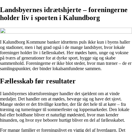
Landsbyernes idrætshjerte – foreningerne
holder liv i sporten i Kalundborg
I Kalundborg Kommune banker idrættens puls ikke kun i byens haller
og stadioner, men i høj grad også i de mange landsbyer, hvor lokale
foreninger holder liv i fællesskabet. Her mødes børn, unge og voksne
på tværs af generationer for at dyrke sport, hygge sig og skabe
sammenhold. Foreningerne er ikke blot steder, hvor man træner – de er
samlingspunkter, der binder lokalsamfundene sammen.
Fællesskab før resultater
I landsbyernes idrætsforeninger handler det sjældent om at vinde
medaljer. Det handler om at mødes, bevæge sig og have det sjovt.
Mange steder er det frivillige kræfter, der får det hele til at køre – fra
træning og turneringer til sommerfester og loppemarkeder. Den lokale
hal eller boldbane bliver et naturligt mødested, hvor man kender
hinanden, og hvor nye beboere hurtigt bliver en del af fællesskabet.
For mange familier er foreningslivet en vigtig del af hverdagen. Det