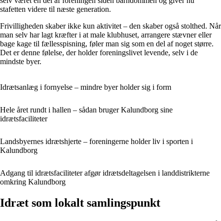
selv været en del af foreningen siden barndommen og giver nu
stafetten videre til næste generation.
Frivilligheden skaber ikke kun aktivitet – den skaber også stolthed. Når
man selv har lagt kræfter i at male klubhuset, arrangere stævner eller
bage kage til fællesspisning, føler man sig som en del af noget større.
Det er denne følelse, der holder foreningslivet levende, selv i de
mindste byer.
Idrætsanlæg i fornyelse – mindre byer holder sig i form
Hele året rundt i hallen – sådan bruger Kalundborg sine
idrætsfaciliteter
Landsbyernes idrætshjerte – foreningerne holder liv i sporten i
Kalundborg
Adgang til idrætsfaciliteter afgør idrætsdeltagelsen i landdistrikterne
omkring Kalundborg
Idræt som lokalt samlingspunkt